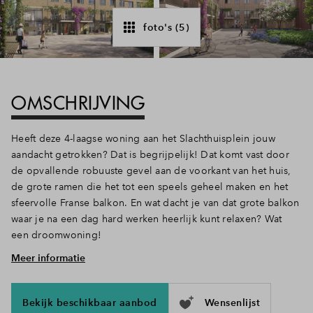
Inloggen
foto's (5)
OMSCHRIJVING
Heeft deze 4-laagse woning aan het Slachthuisplein jouw
aandacht getrokken? Dat is begrijpelijk! Dat komt vast door
de opvallende robuuste gevel aan de voorkant van het huis,
de grote ramen die het tot een speels geheel maken en het
sfeervolle Franse balkon. En wat dacht je van dat grote balkon
waar je na een dag hard werken heerlijk kunt relaxen? Wat
een droomwoning!
Meer informatie
Uitzicht op het plein
Kom eens binnen kijken; de hal met toilet leidt je tot de deur
naar de werkkamer die over de gehele lengte van het huis
Bekijk beschikbaar aanbod
Wensenlijst
loopt. De raampartijen tot aan de vloer zorgen voor een zee