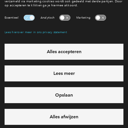
Verkoopstuk
Sanitairbrochure
Verkoopstuk
Situatietekening Slachthuisdistrict
Verkoopstuk
Slachthuisdistrict Inschrijfvoorwaarden en
Toewijzing
Verkoopstuk
Slachthuisdistrict Verkooptekeningen Gebouw
5