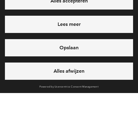
Voorzieningen
Bereken reistijd
Selecteer vervoermiddel
Selecteer vervoermiddel
Contact
10min
30min
60min
Interesse? Meld je dan snel aan
Hiermee blijf je op de hoogte van het belangrijkste nieuws en