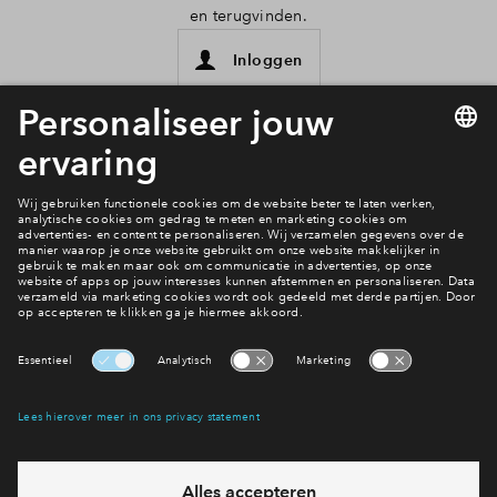
en terugvinden.
Inloggen
Interesse? Meld je dan snel aan
Hiermee blijf je op de hoogte van het belangrijkste nieuws en
eventuele projecten
Ja, ik wil mij aanmelden
Heb je een vraag en wil je direct antwoord? Bel ons op
088
712 26 37
6 dagen per week beschikbaar (behalve tijdens
feestdagen)