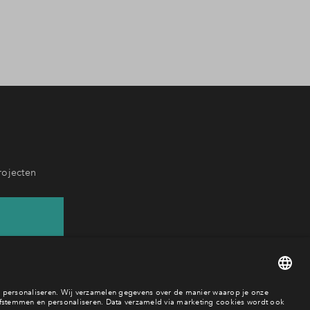
rojecten
37