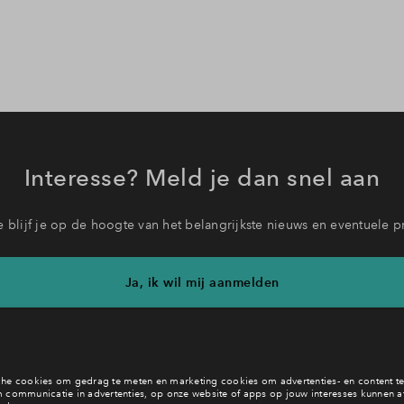
Interesse? Meld je dan snel aan
 blijf je op de hoogte van het belangrijkste nieuws en eventuele p
Ja, ik wil mij aanmelden
b je een vraag en wil je direct antwoord? Bel ons op
088 712 26 
6 dagen per week beschikbaar (behalve tijdens feestdagen)