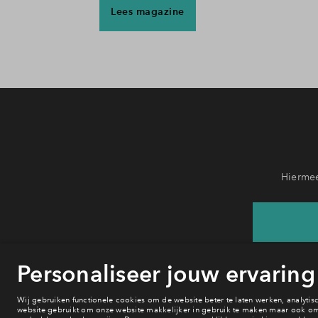
Lees magazine
Hiermee
He