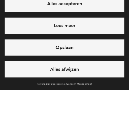
Ja, ik wil mij aanmelden
Heb je een vraag en wil je direct antwoord? Bel ons op
088
712 26 37
6 dagen per week beschikbaar (behalve tijdens
feestdagen)
vandaag van
10:00 - 13:00 uur
via chat en telefoon
Cookies
Over BPD
Disclaimer
Privacy statement