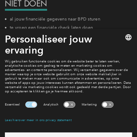
NIET DOEN
al jouw financiële gegevens naar BPD sturen
te vroeg een financiële check laten doen
document mailen vóór start verkoop
document sturen dat ouder is dan 3 maanden
document sturen dat niet aan de voorwaarden voldoet
Hoe wil jij wonen in Slachthuishof?
Bekijk het aanbod
Interesse? Meld je dan snel aan
Hiermee blijf je op de hoogte van het belangrijkste nieuws en
eventuele projecten