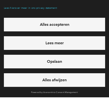
Hiermee blijf je op de hoogte van het belangrijkste nieuws en
eventuele projecten
Ja, ik wil mij aanmelden
Heb je een vraag en wil je direct antwoord? Bel ons op
088
712 26 37
6 dagen per week beschikbaar (behalve tijdens
feestdagen)
vandaag gesloten, vrijdag zijn we vanaf
09:00 uur weer
bereikbaar
via chat en telefoon
Cookies