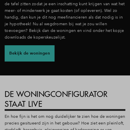
de tafel zitten zodat je een inschatting kunt krijgen van wat het
meer- of minderwerk je gaat kosten (of opleveren). Wel zo
handig, dan kun je dit nog meefinancieren als dat nodig is in
je hypotheek! Nu al wegdromen bij wat je zou willen
toevoegen? Bekijk dan de woningen en vind onder het kopje
downloads de koperskeuzelijst.
Bekijk de woningen
DE WONINGCONFIGURATOR
STAAT LIVE
En hoe fijn is het om nog duidelijker te zien hoe de woningen
precies gesitueerd zijn in het gebouw? Hoe ziet een pleinloft,
stadsloft, herenhuis, pleinwoning of kadewoning er van