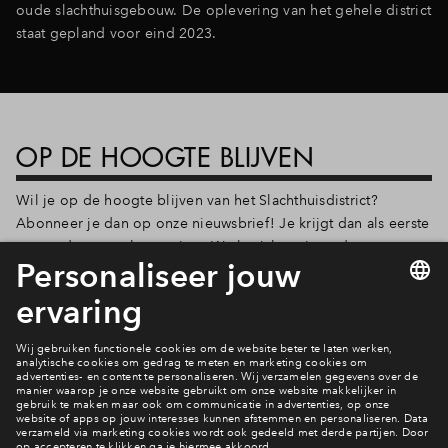
oude slachthuisgebouw. De oplevering van het gehele district
Inloggen
staat gepland voor eind 2023.
OP DE HOOGTE BLIJVEN
Wil je op de hoogte blijven van het Slachthuisdistrict?
Abonneer je dan op onze nieuwsbrief! Je krijgt dan als eerste
een update over het project. We berichten je onder meer
wanneer er een voorlopige prijsindicatie is en wanneer de
woningen daadwerkelijk in verkoop gaan. Schrijf je in
onderaan deze pagina.
Wonen op deze monumentale plek?
Bekijk het aanbod