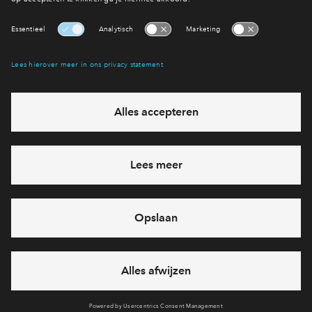
Interesse? Meld je dan snel aan
Hiermee blijf je op de hoogte van het belangrijkste nieuws en
eventuele projecten
Ja, ik wil mij aanmelden
Heb je een vraag en wil je direct antwoord? Bel ons op
088
712 26 37
6 dagen per week beschikbaar (behalve tijdens
feestdagen)
vandaag gesloten, maandag zijn we vanaf
09:00 uur weer
bereikbaar
via chat en telefoon