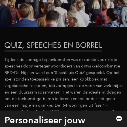
Inloggen
QUIZ, SPEECHES EN BORREL
Tijdens de zonnige bijeenkomsten was er ruimte voor korte
speeches door vertegenwoordigers van ontwikkelcombinatie
BPD/De Nijs en werd een ‘Slachthuis Quiz’ gespeeld. Op het
spel stonden toepasselijke prijzen: een kookboek met
vegetarische recepten, bakvormpjes in de vorm van varkentjes
en een duurzaam spaarvarken. Het waren de ideale middagen
om de toekomstige buren te leren kennen onder het genot
van een hapje en drankje. De 64 woningen uit fase 1 -
gebouw 3, 4 en 5 - zijn 100% verkocht en al in aanbouw. De
79 woningen uit fase 2 – gebouw 1 en 2 - zijn op één na
verkocht (voor de laatste woning staat de tekenafspraak al