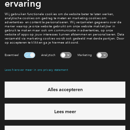
gepland) en ook voor deze woningen is de bouw inmiddels
gestart.
Op de hoogte blijven?
Lees meer nieuws
Interesse? Meld je dan snel aan
Hiermee blijf je op de hoogte van het belangrijkste nieuws en
eventuele projecten
Ja, ik wil mij aanmelden
Heb je een vraag en wil je direct antwoord? Bel ons op
088
712 26 37