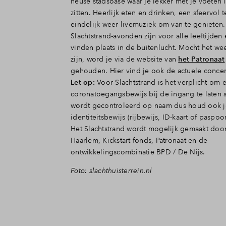
heuse stadsoase waar je lekker met je voeten 
zitten. Heerlijk eten en drinken, een sfeervol t
eindelijk weer livemuziek om van te genieten
Slachtstrand-avonden zijn voor alle leeftijden
vinden plaats in de buitenlucht. Mocht het we
zijn, word je via de website van
het Patronaat
gehouden. Hier vind je ook de actuele conce
Let op:
Voor Slachtstrand is het verplicht om 
coronatoegangsbewijs bij de ingang te laten 
wordt gecontroleerd op naam dus houd ook j
identiteitsbewijs (rijbewijs, ID-kaart of paspoo
Het Slachtstrand wordt mogelijk gemaakt do
Haarlem, Kickstart fonds, Patronaat en de
ontwikkelingscombinatie BPD / De Nijs.
Foto: slachthuisterrein.nl