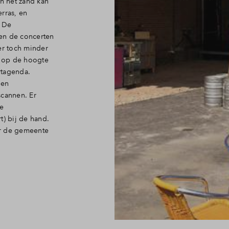
in het zand kan
erras, en
. De
 en de concerten
er toch minder
op de hoogte
rtagenda.
een
scannen. Er
e
rt) bij de hand.
or de gemeente