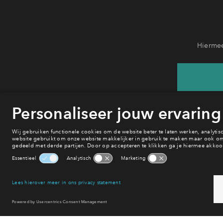
Hiermee
He
va