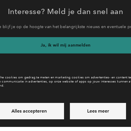
Interesse? Meld je dan snel aan
 blijf je op de hoogte van het belangrijkste nieuws en eventuele p
Ja, ik wil mij aanmelden
b je een vraag en wil je direct antwoord? Bel ons op
088 712 26 
6 dagen per week beschikbaar (behalve tijdens feestdagen)
ndaag gesloten, vrijdag zijn we vanaf
09:00 uur weer bereikba
via chat en telefoon