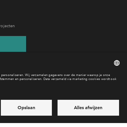
rojecten
37
ar