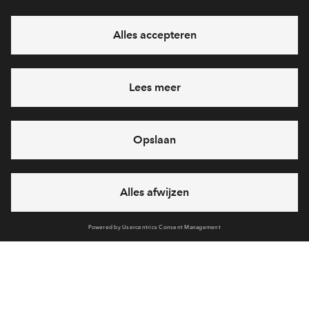
Hiermee blijf je op de hoogte van het belangrijkste nieuws en
eventuele projecten
Ja, ik wil mij aanmelden
Heb je een vraag en wil je direct antwoord? Bel ons op
088
712 26 37
6 dagen per week beschikbaar (behalve tijdens
feestdagen)
vandaag van
09:00 - 18:00 uur
via chat en telefoon
Cookies
Over BPD