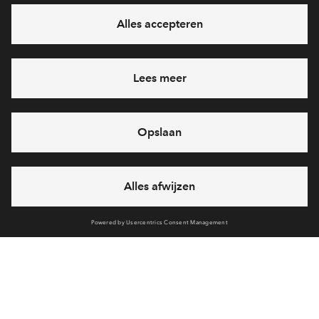
eventuele projecten
Ja, ik wil mij aanmelden
Heb je een vraag en wil je direct antwoord? Bel ons op
088
712 26 37
6 dagen per week beschikbaar (behalve tijdens
feestdagen)
vandaag van
09:00 - 18:00 uur
via chat en telefoon
Cookies
Over BPD
Disclaimer