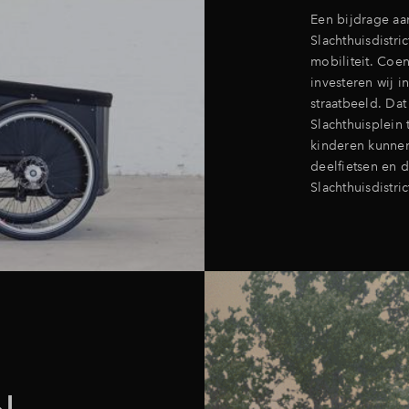
Een bijdrage aa
Slachthuisdistr
mobiliteit. Coe
investeren wij i
straatbeeld. Da
Slachthuisplein 
kinderen kunnen
deelfietsen en 
Slachthuisdistrict