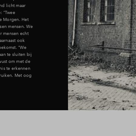
nd licht maar
e: “Twee
e Morgen. Het
ussen mensen. We
ar mensen echt
aarnaast ook
toekomst. “We
n te sluiten bij
wust om met de
nis te erkennen
bruiken. Met oog