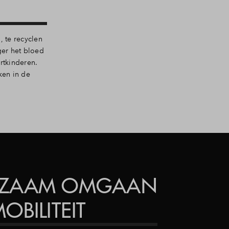
, te recyclen
ger het bloed
rtkinderen.
ken in de
RZAAM OMGAAN
OBILITEIT