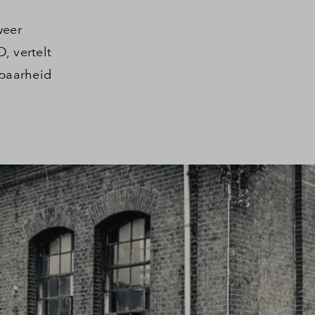
weer
, vertelt
fbaarheid