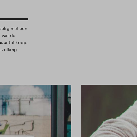
pelig met een
n van de
huur tot koop.
evolking