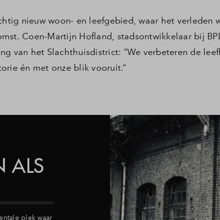
achtig nieuw woon- en leefgebied, waar het verleden 
mst. Coen-Martijn Hofland, stadsontwikkelaar bij BPD
ng van het Slachthuisdistrict: “We verbeteren de lee
orie én met onze blik vooruit.”
 ALS
ntale plek waar