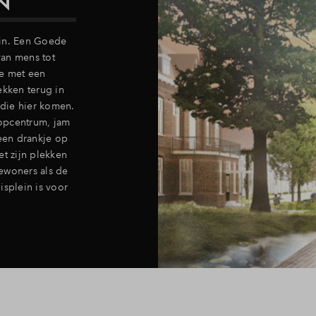
N
ein. Een Goede
van mens tot
e met een
kken terug in
die hier komen.
 popcentrum, jam
 een drankje op
Het zijn plekken
ewoners als de
isplein is voor