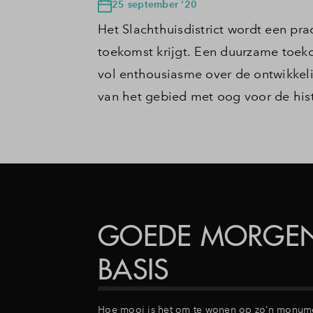
25 september '20
Het Slachthuisdistrict wordt een pr
toekomst krijgt. Een duurzame toeko
vol enthousiasme over de ontwikkeli
van het gebied met oog voor de hist
GOEDE MORGEN
BASIS
Hoe mooi is het om te wonen op zo’n monume