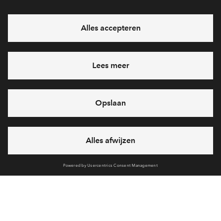
eventuele projecten
Ja, ik wil mij aanmelden
Heb je een vraag en wil je direct antwoord? Bel ons op
088
712 26 37
6 dagen per week beschikbaar (behalve tijdens
feestdagen)
vandaag gesloten, maandag zijn we vanaf
09:00 uur weer
bereikbaar
via telefoon
Cookies
Over BPD