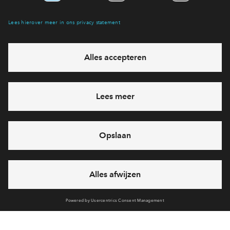
Interesse? Meld je dan snel aan
Hiermee blijf je op de hoogte van het belangrijkste nieuws en
eventuele projecten
Ja, ik wil mij aanmelden
Heb je een vraag en wil je direct antwoord? Bel ons op
088
712 26 37
6 dagen per week beschikbaar (behalve tijdens
feestdagen)
vandaag van
09:00 - 18:00 uur
via chat en telefoon