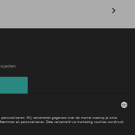
rojecten
37
baar