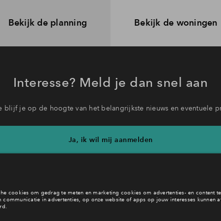
Bekijk de planning
Bekijk de woningen
Interesse? Meld je dan snel aan
 blijf je op de hoogte van het belangrijkste nieuws en eventuele p
Ja, ik wil mij aanmelden
b je een vraag en wil je direct antwoord? Bel ons op
088 712 26 
6 dagen per week beschikbaar (behalve tijdens feestdagen)
daag gesloten, maandag zijn we vanaf
09:00 uur weer bereik