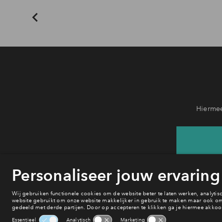
Hiermee
He
van