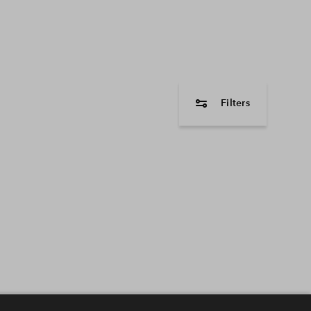
Filters
woningtype
Tussenwoning
Appartement
Beschikbaarheid
In aanbouw / bew