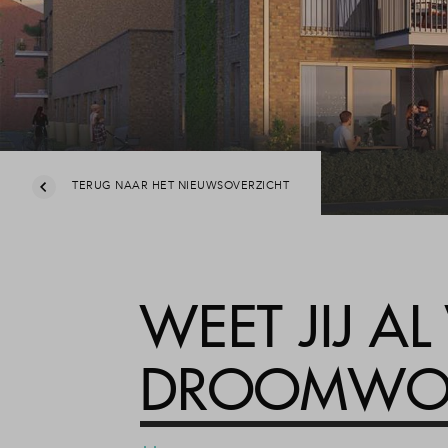
TERUG NAAR HET NIEUWSOVERZICHT
WEET JIJ A
DROOMWON