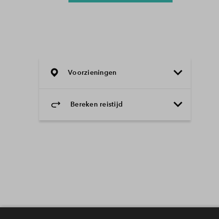
Voorzieningen
Bereken reistijd
Selecteer vervoermiddel
Selecteer vervoermiddel
10min
30min
60min