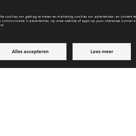
 weten over de omgeving?
Meer weten over het won
s meer over Haarlem
Naar de woningen