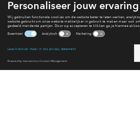
Onderwijs
Voorzieningen
Bereikbaarheid
Winkelen
Uitgaan
Sport & spel
Reset filter
Meer
Lee