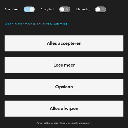
Interesse? Meld je dan snel aan
Hiermee blijf je op de hoogte van het belangrijkste nieuws en
eventuele projecten
Ja, ik wil mij aanmelden
Heb je een vraag en wil je direct antwoord? Bel ons op
088
712 26 37
6 dagen per week beschikbaar (behalve tijdens
feestdagen)
vandaag van
09:00 - 18:00 uur
via chat en telefoon